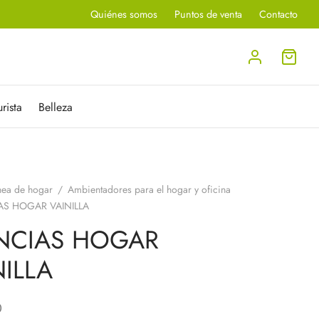
Quiénes somos
Puntos de venta
Contacto
rista
Belleza
nea de hogar
/
Ambientadores para el hogar y oficina
S HOGAR VAINILLA
NCIAS HOGAR
NILLA
0