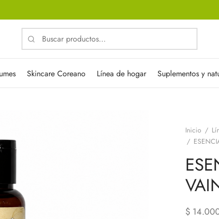
Buscar
por:
fumes
Skincare Coreano
Línea de hogar
Suplementos y natu
Inicio
/
Lí
/
ESENCIA
ESE
VAI
$
14.00