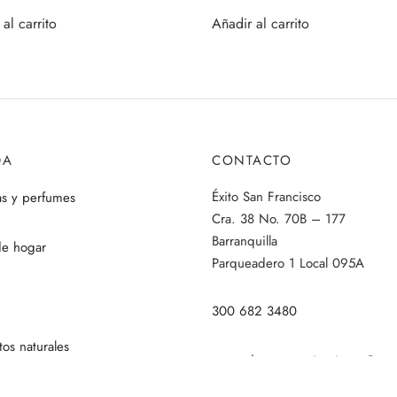
al carrito
Añadir al carrito
DA
CONTACTO
Éxito San Francisco
as y perfumes
Cra. 38 No. 70B – 177
Barranquilla
de hogar
Parqueadero 1 Local 095A
300 682 3480
os naturales
mercadeoycomunicaciones@myt