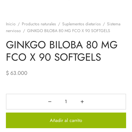
ción deportiva
entador para carros
s de bambú
Inicio
/
Productos naturales
/
Suplementos dietarios
/
Sistema
nervioso
/
GINKGO BILOBA 80 MG FCO X 90 SOFTGELS
GINKGO BILOBA 80 MG
FCO X 90 SOFTGELS
$
63.000
Añadir al carrito